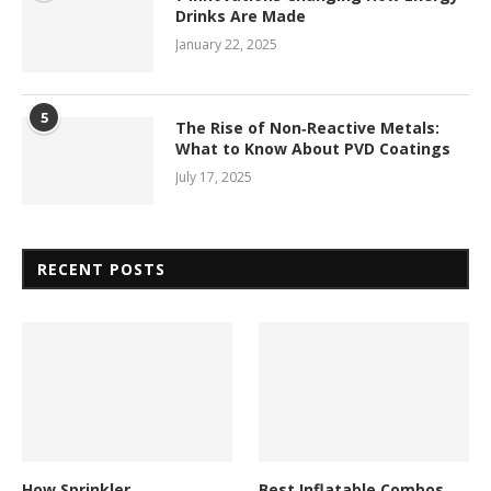
Drinks Are Made
January 22, 2025
5
The Rise of Non‑Reactive Metals:
What to Know About PVD Coatings
July 17, 2025
RECENT POSTS
How Sprinkler
Best Inflatable Combos