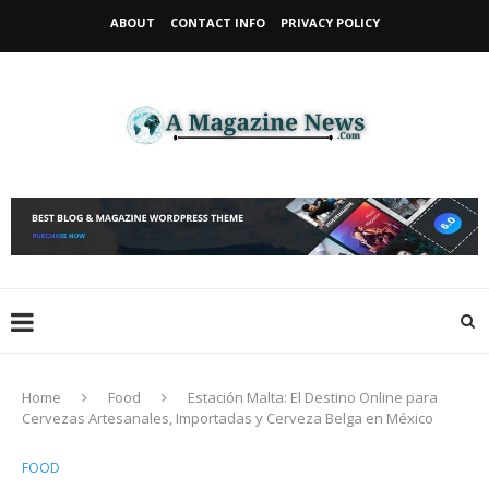
ABOUT
CONTACT INFO
PRIVACY POLICY
Home
Food
Estación Malta: El Destino Online para
Cervezas Artesanales, Importadas y Cerveza Belga en México
FOOD